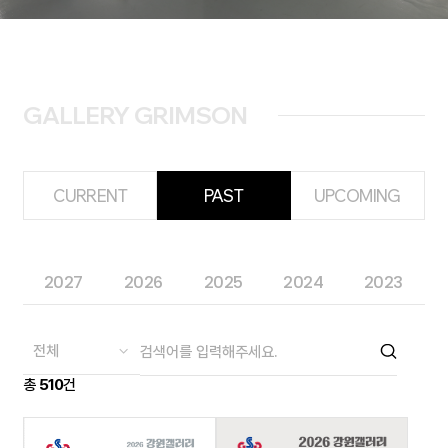
GALLERY GRIMSON
CURRENT
PAST
UPCOMING
2027
2026
2025
2024
2023
총
510
건