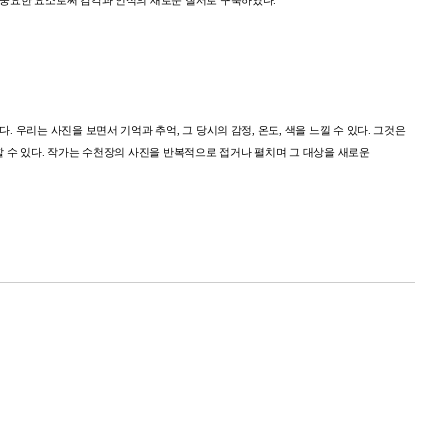
중요한
요소로써
감각과
인식의
새로운
질서로
구축하였다
.
다
.
우리는
사진을
보면서
기억과
추억
,
그
당시의
감정
,
온도
,
색을
느낄
수
있다
.
그것은
할
수
있다
.
작가는
수천장의
사진을
반복적으로
접거나
펼치며
그
대상을
새로운