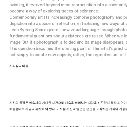
painting, it evolved beyond mere reproduction into a constant
become a way of exploring traces of existence.
Contemporary artists increasingly combine photography and pain
depiction into a space of reflection, establishing new ways of
Jeon Byeong Sam
explores new visual language through photog
fundamental questions about existence are raised. When we lo
image. But if a photograph is folded and its image disappears, 
This question becomes the starting point of the artist’s pract
not simply to create new objects; rather, the repetitive act o
사라짐의
미학
사진의
등장은
예술사의
거대한
사건으로
예술을
바라보는
시각을
바꾸었다
해도
과언이
예술형태로
지금의
위치에
와
있다
.
이처럼
사진의
발견은
순간을
포착하는
기록의
기능