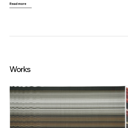
Read more
미술석사
,
미국 시카고예술대학
(SAIC)
MFA (Art and Technology Studies), 2005
공학석사
,
미국 얼바인 캘리포니아대학교
(UC Irvine)
MS (Arts, Computation Enginee
Works
인전시
2
인전
)