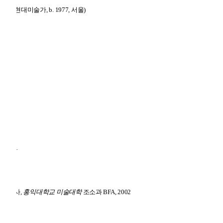
병삼
(
현대미술가
, b. 1977,
서울
)
력
미술학사
,
홍익대학교 미술대학
조소과
BFA, 2002