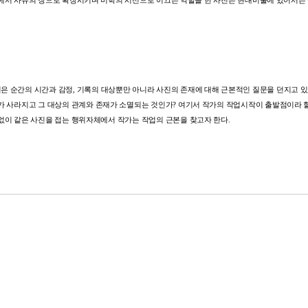
에서
사유의
장으로
확장시키며
미학의
시선으로
이끄는
역할을
한
사진은
현대미술에
있어서는
진은
순간의
시간과
감정
,
기록의
대상뿐만
아니라
사진의
존재에
대해
근본적인
질문을
던지고
있
가
사라지고
그
대상의
관계와
존재가
소멸되는
것인가
?
여기서
작가의
작업시작이
출발점이라
없이
같은
사진을
접는
행위자체에서
작가는
작업의
근본을
찾고자
한다
.