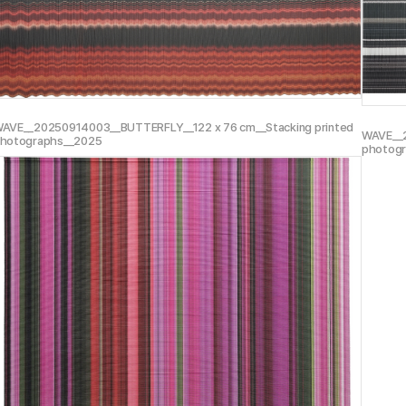
AVE__20250914003__BUTTERFLY__122 x 76 cm__Stacking printed
WAVE__2
hotographs__2025
photog