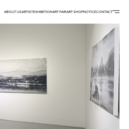
ABOUT US
ARTIST
EXHIBITION
ART FAIR
ART SHOP
NOTICE
CONTACT