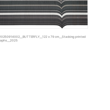
0250914002__BUTTERFLY__122 x 79 cm__Stacking printed
raphs__2025