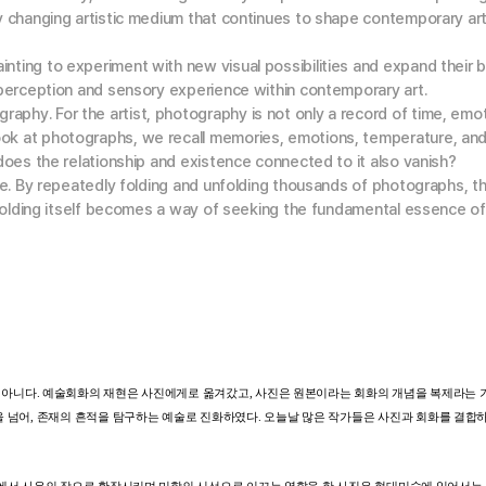
ly changing artistic medium that continues to shape contemporary a
ting to experiment with new visual possibilities and expand their b
 perception and sensory experience within contemporary art.
raphy. For the artist, photography is not only a record of time, em
ok at photographs, we recall memories, emotions, temperature, and
does the relationship and existence connected to it also vanish?
ice. By repeatedly folding and unfolding thousands of photographs, t
f folding itself becomes a way of seeking the fundamental essence of
아니다
.
예술회화의
재현은
사진에게로
옮겨갔고
,
사진은
원본이라는
회화의
개념을
복제라는
을
넘어
,
존재의
흔적을
탐구하는
예술로
진화하였다
.
오늘날
많은
작가들은
사진과
회화를
결합