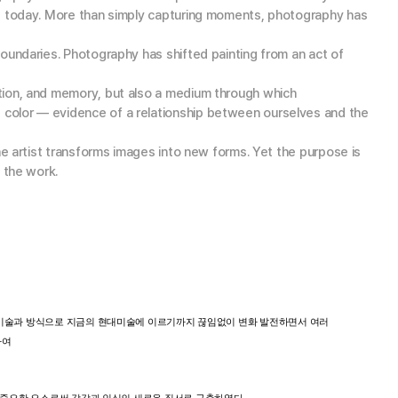
rt today. More than simply capturing moments, photography has
oundaries. Photography has shifted painting from an act of
otion, and memory, but also a medium through which
 color — evidence of a relationship between ourselves and the
he artist transforms images into new forms. Yet the purpose is
 the work.
기술과
방식으로
지금의
현대미술에
이르기까지
끊임없이
변화
발전하면서
여러
하여