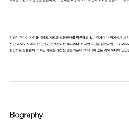
새로운
조형적
가능성을
실험하고
,
그
경계를
확장해
나가고
있다
.
회화를
단순히
그리기
전병삼
작가는
사진을
매개로
새로운
조형언어를
탐구하고
있는
작가이다
.
작가에게
사
사진
속
이미지에
대한
관계가
존재한다는
의미이다
.
하지만
사진을
접는다면
,
그
이미지
형상으로
전환한다
.
하지만
새로운
대상을
만들려는데
그
목적이
있는
것이
아니다
.
끊임
Biography