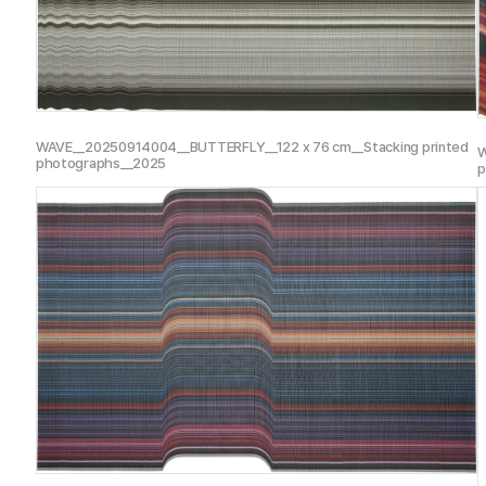
ANITAS
초대전
) @ MCM Haus Museum,
서울
,
한국
, 2025
WAVE__20250914004__BUTTERFLY__122 x 76 cm__Stacking printed
W
photographs__2025
p
NSIDE
초대전
) @ Dragon City,
서울
,
한국
, 2024
OSMOMENT
초대전
) @
그림손갤러리
,
서울
,
한국
, 2023
NFOLD
초대전
) @
두남재아트센터
,
서울
,
한국
, 2023