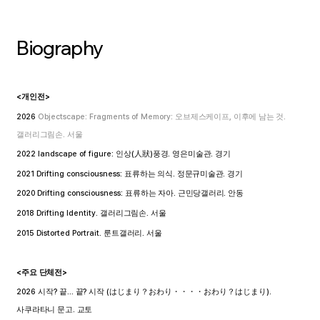
Biography
<
>
개인전
2026
Objectscape: Fragments of Memory:
,
.
오브제스케이프
이후에 남는 것
.
갤러리그림손
서울
2022 landscape of figure:
(
)
.
.
인상
人狀
풍경
영은미술관
경기
2021 Drifting consciousness:
.
.
표류하는 의식
정문규미술관
경기
2020 Drifting consciousness:
.
.
표류하는 자아
근민당갤러리
안동
2018 Drifting Identity.
.
갤러리그림손
서울
2015 Distorted Portrait.
.
룬트갤러리
서울
<
>
주요 단체전
2026
?
...
?
(
).
시작
끝
끝
시작
はじまり
？
おわり・・・・おわり
？
はじまり
.
사쿠라타니 문고
교토