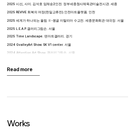
2025
,
.
2
.
.
시선
사이
김석호 임채송
인전
정부세종청사체육관미술전시관
세종
2025 REVIVE
(
).
.
회복의 여정
한일교류전
인천아트플랫폼
인천
2025
-
.
.
세계가 하나되는 울림
Ⅱ
몽골 이탈리아 수교전
세종문화회관 대극장
서울
2025 L.E.A.P.
.
갤러리그림손
서울
2025 Time Landscape.
.
덴아트갤러리
경기
2024 GvalleyArt Show. SK V1 center.
서울
2024 Attention Art Show.
.
갤러리그림손
서울
2023 CLECH
È
2
.
.
김석호 김지민
인전
인가희갤러리
서울
Read more
2022 OPEN STUDIO · FLEA MARKET.
.
영은미술관 영은홀
＆
영은창작스튜디오
경기
2022 Art Miami. One Herald Plaza (
).
갤러리그림손
미국
2022 The drawing-fundamental.
.
갤러리그림손
서울
2021 THREE ARTIST EXHIBITION.
.
정문규미술관
파주
2021 Scent of September.
.
경민현대미술관
경기
2020
FLORAL.
.
꽃의
안동시립박물관
안동
Works
2019
.
.
겸재정선 내일의 작가
겸재정선미술관
서울