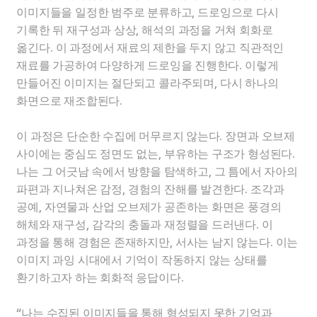
이미지들을 일정한 범주로 분류하고
,
드로잉으로 다시
기록한 뒤 재구성과 상상
,
해석의 과정을 거쳐 회화로
옮긴다
.
이 과정에서 재료의 제한을 두지 않고 직관적인
재료를 가공하여 다양하게 드로잉을 진행한다
.
이렇게
만들어진 이미지는 절단되고 콜라주되며
,
다시 하나의
화면으로 재조합된다
.
이 과정은 단순한 수집에 머무르지 않는다
.
장면과 오브제
사이에는 중심도 정면도 없는
,
부유하는 구조가 형성된다
.
나는 그 어긋남 속에서 방향을 탐색하고
,
그 틈에서 자아의
파편과 지나쳐온 감정
,
경험의 잔해를 발견한다
.
조각과
공예
,
자연물과 산업 오브제가 공존하는 화면은 풍경의
해체와 재구성
,
감각의 충돌과 재정렬을 드러낸다
.
이
과정을 통해 경험은 존재하지만
,
서사는 남지 않는다
.
이는
이미지 과잉 시대에서 기억이 작동하지 않는 상태를
환기하고자 하는 회화적 응답이다
.
“
나는 수집된 이미지들을 통해 형성되지 못한 기억과