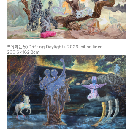
부유하는 낮(Drifting Daylight). 2026. oil on linen.
260.6×162.2㎝