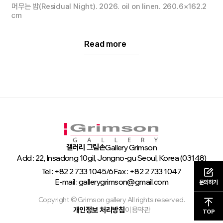
머무는 밤(Residual Night). 2026. oil on linen. 260.6×162.2
㎝
Read more
갤러리 그림손
Gallery Grimson
Add : 22, Insadong 10gil, Jongno-gu Seoul, Korea (03148)
Tel : +82 2 733 1045/6
Fax : +82 2 733 1047
E-mail : gallerygrimson@gmail.com
문의하기
Copyright © Grimson gallery All rights reserved.
개인정보 처리방침
이용약관
TOP