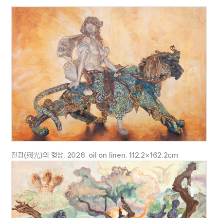
2018 UAF2018
.
.
의정부 아트 페스티벌
의정부예술의전당
경기
2017 HEXAGON:
.
CUMA.
경계를넘다
조선대학교백학미술관
광주
2017 NEW FOUND.
.
수원시립미술관 만석관
경기
2016
.
.
서울모던아트쇼
예술의전당 한가람미술관
서울
2016
,
.
.
지금
바로여기
갤러리그림손
서울
2016
,
.
.
두 개의얼굴
두 가지시선
카라스갤러리
서울
2015 THE GREAT ARTIST.
.
포스코미술관
서울
2015 spielplatzhahn
.
.
신진작가
스필플라츠한
㈜
한국삼공
서울
60
외
여회
<
·
·
수상
선정
잔광(殘光)의 형상. 2026. oil on linen. 112.2×162.2㎝