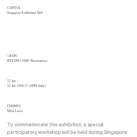
CAPITOL
Singapore Exhibition Hall
<JEON
BYEONG SAM: Rumination>
22 Jan –
31 Jan 2026 (7-10PM daily)
CHIJMES
Main Lawn
To commemorate this exhibition, a special
participatory workshop will be held during
Singapore