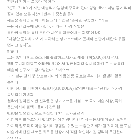
전병삼 작가는 그동안
‘
유한한
것
(The Finite)’
이 지닌 예술적 가능성에 주목해 왔다
.
생명
,
국가
,
이념 등 시작과
끝이 있는 모든 대상이 반복과 중첩을 통해
새로운 존재감을 획득하는 그의 작업은
"
존재란 무엇인가
?"
라는
근원적인 질문에 닿아 있다
.
작가는
"
나의 작업은
유한한 물질을 통해 무한한 사유를 이끌어내는 과정
"
이라며
,
"
다양한 문화와 가치가 교차하는 싱가포르에서 존재의 본질에 대한 화두를
던지고 싶다
"
고
밝혔다
.
그는 홍익대학교 조소과를 졸업하고 시카고 예술대학
(SAIC)
에서 석사
,
캘리포니아 대학교 어바인
(UCI)
에서 컴퓨터과학 석사를 마친 그는 융복합
예술의 선구자로 평가받는다
.
유네스코
파리 본부 전시 및 람보르기니와의 협업 등 글로벌 무대에서 활발히 활동
중이다
.
이번 전시를 기획한 아트보다
(ARTBODA)
오영빈 대표는
"
전병삼 작가의
독보적인 기법과
철학이 집약된 이번 신작들은 싱가포르를 기점으로 국제 미술 시장
,
특히
동남아시아 컬렉터들에게 강력한
반향을 일으킬 것으로 확신한다
"
며
, "
싱가포르의
상징적 랜드마크에서 펼쳐지는 이 기념비적인 전시는 동시대 미술의 보편적
가치와 압도적 미학을 동시에 경험할 수 있는 소중한 기회가 될 것이며
,
글로벌
미술계에 던질 새로운 화두를 현장에서 직접 확인하시길 강력히 추천한다
"
고
강조했다
.