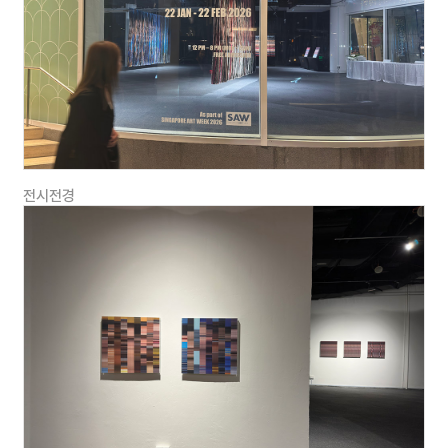
•
UNFOLD (
초대전
) @
두남재아트센터
,
서울
,
한국
, 2023
•
REDREAM (
개인전
) @ Global Expo,
바르샤바
,
폴란드
, 2022
•
Bare Stage (
초대전
) @
아트스페이스 호화
,
서울
,
한국
, 2022
전시전경
•
REDREAM in
Seoul (
개인전
) @
슈페리어갤러리
,
서울
,
한국
, 2022
•
MOMENT (
초대전
) @
갤러리서화
,
서울
,
한국
, 2022
•
UNKNOWN
WORLDS (
초대전
) @
아트코드갤러리
,
서울
,
한국
2022