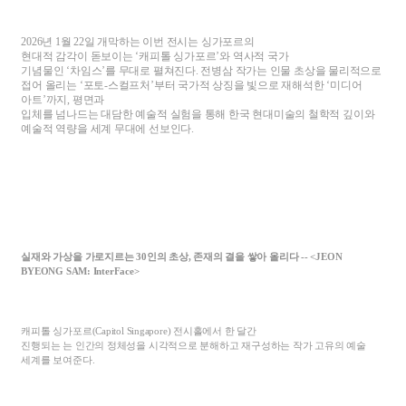
2026
년
1
월
22
일 개막하는 이번 전시는 싱가포르의
현대적 감각이 돋보이는
‘
캐피톨 싱가포르
’
와 역사적 국가
기념물인
‘
차임스
’
를 무대로 펼쳐진다
.
전병삼 작가는 인물 초상을 물리적으로
접어 올리는
‘
포토
-
스컬프처
’
부터 국가적 상징을 빛으로 재해석한
‘
미디어
아트
’
까지
,
평면과
입체를 넘나드는 대담한 예술적 실험을 통해 한국 현대미술의 철학적 깊이와
예술적 역량을 세계 무대에 선보인다
.
실재와 가상을 가로지르는
30
인의 초상
,
존재의 결을 쌓아 올리다
-- <JEON
BYEONG SAM: InterFace>
캐피톨 싱가포르
(Capitol Singapore)
전시홀에서 한 달간
진행되는 는 인간의 정체성을 시각적으로 분해하고 재구성하는 작가 고유의 예술
세계를 보여준다
.