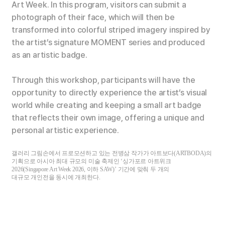
Art Week
. In this program, visitors can submit a
photograph of their face, which will then be
transformed into colorful striped imagery inspired by
the artist’s signature
MOMENT
series and produced
as an artistic badge.
Through this workshop, participants will have the
opportunity to directly experience the artist’s visual
world while creating and keeping a small art badge
that reflects their own image, offering a unique and
personal artistic experience.
갤러리 그림손에서 프로모션하고 있는 전병삼 작가가 아트보다
(ARTBODA)
의
기획으로 아시아 최대 규모의 미술 축제인
‘
싱가포르 아트위크
2026(Singapore Art Week 2026,
이하
SAW)’
기간에 맞춰 두 개의
대규모 개인전을 동시에 개최한다
.