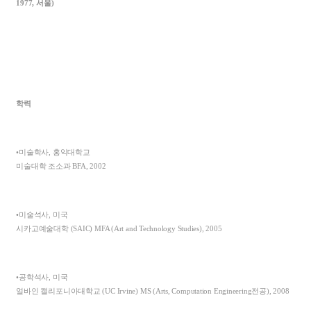
1977,
서울
)
학력
•미술학사
,
홍익대학교
미술대학 조소과
BFA, 2002
•미술석사
,
미국
시카고예술대학
(SAIC) MFA (Art and Technology Studies), 2005
•공학석사
,
미국
얼바인 캘리포니아대학교
(UC Irvine) MS (Arts, Computation Engineering
전공
), 2008