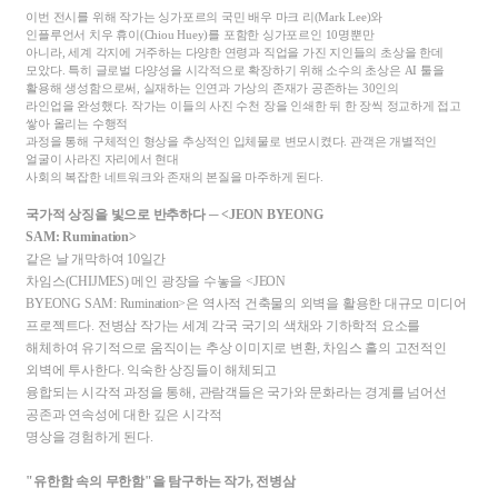
이번 전시를 위해 작가는 싱가포르의 국민 배우 마크 리
(Mark Lee)
와
인플루언서 치우 휴이
(Chiou Huey)
를 포함한 싱가포르인
10
명뿐만
아니라
,
세계 각지에 거주하는 다양한 연령과 직업을 가진 지인들의 초상을 한데
모았다
.
특히 글로벌 다양성을 시각적으로 확장하기 위해 소수의 초상은
AI
툴을
활용해 생성함으로써
,
실재하는 인연과 가상의 존재가 공존하는
30
인의
라인업을 완성했다
.
작가는 이들의 사진 수천 장을 인쇄한 뒤 한 장씩 정교하게 접고
쌓아 올리는 수행적
과정을 통해 구체적인 형상을 추상적인 입체물로 변모시켰다
.
관객은 개별적인
얼굴이 사라진 자리에서 현대
사회의 복잡한 네트워크와 존재의 본질을 마주하게 된다
.
국가적 상징을 빛으로 반추하다
─ <JEON BYEONG
SAM: Rumination>
같은 날 개막하여
10
일간
차임스
(CHIJMES)
메인 광장을 수놓을
<JEON
BYEONG SAM: Rumination>
은 역사적 건축물의 외벽을 활용한 대규모 미디어
프로젝트다
.
전병삼 작가는 세계 각국 국기의 색채와 기하학적 요소를
해체하여 유기적으로 움직이는 추상 이미지로 변환
,
차임스 홀의 고전적인
외벽에 투사한다
.
익숙한 상징들이 해체되고
융합되는 시각적 과정을 통해
,
관람객들은 국가와 문화라는 경계를 넘어선
공존과 연속성에 대한 깊은 시각적
명상을 경험하게 된다
.
"
유한함 속의 무한함
"
을 탐구하는 작가
,
전병삼