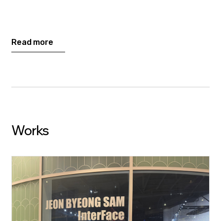
Read more
개인전시
(2
인전
)
•사라짐의 미학
(
초대전
)@
갤러리그림손
,
서울
,
한국
, 2025
Works
•
VANITAS (
초대전
) @ MCM Haus Museum,
서울
,
한국
, 2025
•
INSIDE (
초대전
) @ Dragon City,
서울
,
한국
, 2024
•
COSMOMENT (
초대전
) @
그림손갤러리
,
서울
,
한국
, 2023