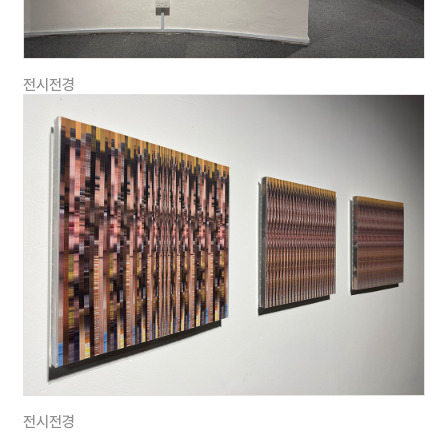
•
NEW NORMAL (
초대전
) @ MCM
하우스뮤지엄
,
서울
,
한국
, 2021
전시전경
•
LOST in
Tallllllllllk (
초대전
) @
케이옥션 아트센터
,
서울
,
한국
2021
•
FOLD &
UNFOLD (
초대전
) @
싱가폴 더컬럼스갤러리
,
싱가폴
, 2021
•
This Very
Moment (
초대전
) @
대백프라자갤러리
,
대구
,
한국
, 2021
•의미의 공동체
(
초대전
) @
슈페리어갤러리
,
서울
,
한국
2020
전시전경